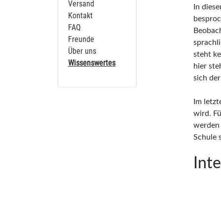
Versand
In dies
Kontakt
besproc
FAQ
Beobach
Freunde
sprachl
Über uns
steht k
Wissenswertes
hier st
sich de
Im letz
wird. F
werden 
Schule 
Int