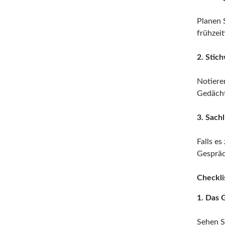
Planen S
frühzei
2. Stic
Notiere
Gedächt
3. Sachl
Falls es
Gespräc
Checklis
1. Das 
Sehen S