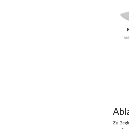
Mob
Abl
Zu Begi