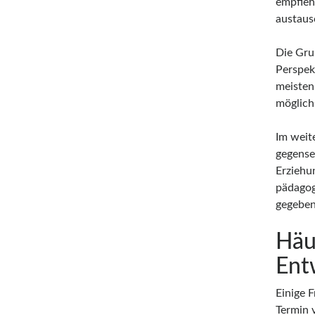
empfiehl
austaus
Die Gru
Perspekt
meisten
möglich
Im weit
gegense
Erziehun
pädagog
gegeben
Häu
Ent
Einige 
Termin 