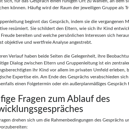
t sich, für das Gespräch einen ruhigen Ort zu wählen, an dem sic
chen können. Häufig wird der Raum der jeweiligen Gruppe als Tr
ppenleitung beginnt das Gespräch, indem sie die vergangenen 
ive resümiert. Sie schildert den Eltern, wie sich ihr Kind entwi
 Freude bereiten und welche persönlichen Interessen sich herau
st objektive und wertfreie Analyse angestrebt.
eren Verlauf haben beide Seiten die Gelegenheit, ihre Beobacht
itige Dialog zwischen Eltern und Gruppenleitung ist ein zentrale
gsberechtigten ihr Kind vor allem im privaten Umfeld erleben, br
ische Expertise ein. Am Ende des Gesprächs verabschieden sich a
enfalls einen Folgetermin oder ein außerplanmäßiges Gespräch f
fige Fragen zum Ablauf des
wicklungsgespräches
Fragen drehen sich um die Rahmenbedingungen des Gesprächs und
vorzubereiten: