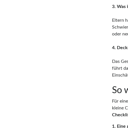
3. Was i
Eltern 
Schwier
oder ne
4. Deck
Das Ges
führt d
Einschä
So 
Für ein
kleine C
Checkli
1. Eine