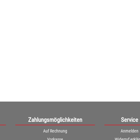
ty Table Spieltisch
solo
e Spieltisch solo - mit ...
113,00€
96€ netto)
Zahlungsmöglichkeiten
Service
Auf Rechnung
Anmelden
Vorkasse
Widerruf erklä