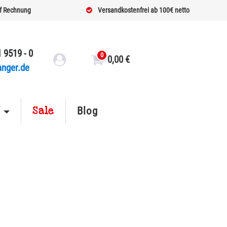
f Rechnung
Versandkostenfrei ab 100€ netto
 9519 - 0
0
0,00
€
anger.de
Sale
f
Blog