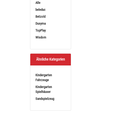
Alle
Sortieren nach
BE
beleduc
Betzold
Dusyma
TopPlay
Wisdom
beleduc Activit
Ähnliche Kategorien
Beleduc Activity Table
ab
Kindergarten
(443,
Fahrzeuge
Kindergarten
Spielhäuser
Sandspielzeug