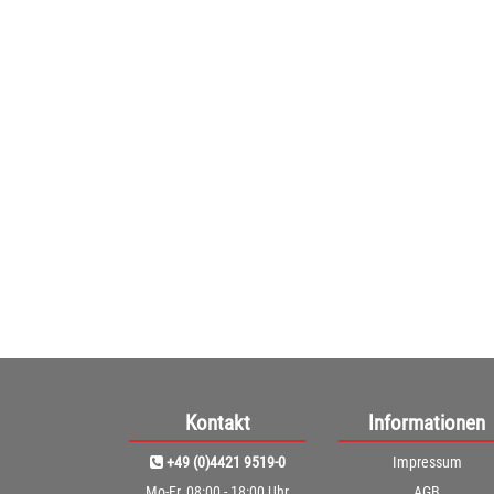
beleduc Activi
Beleduc Activity Tabl
ab
(94,
Kontakt
Informationen
+49 (0)4421 9519-0
Impressum
Mo-Fr, 08:00 - 18:00 Uhr
AGB