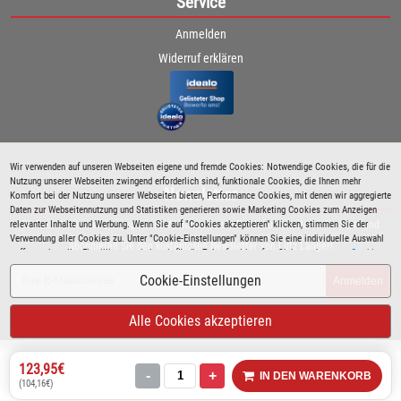
Service
Anmelden
Widerruf erklären
Wir verwenden auf unseren Webseiten eigene und fremde Cookies: Notwendige Cookies, die für die
Nutzung unserer Webseiten zwingend erforderlich sind, funktionale Cookies, die Ihnen mehr
Newsletter
Komfort bei der Nutzung unserer Webseiten bieten, Performance Cookies, mit denen wir aggregierte
Daten zur Webseitennutzung und Statistiken generieren sowie Marketing Cookies zum Anzeigen
relevanter Inhalte und Werbung. Wenn Sie auf "Cookies akzeptieren" klicken, stimmen Sie der
Bleiben Sie immer über spezielle Aktionen sowie Produktneuheiten informiert und
Verwendung aller Cookies zu. Unter "Cookie-Einstellungen" können Sie eine individuelle Auswahl
abonnieren Sie den kostenlosen Newsletter von Lutz Langer!
treffen und erteilte Einwilligungen jederzeit für die Zukunft widerrufen. Siehe auch unsere
Cookie
Richtlinie
.
Cookie-Einstellungen
Anmelden
Alle Cookies akzeptieren
123,95€
-
+
IN DEN WARENKORB
(104,16€)