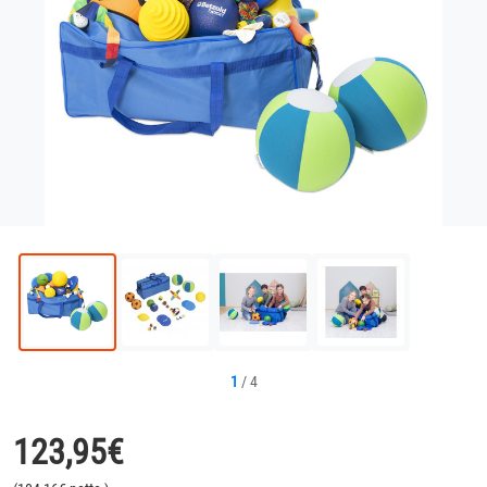
1
/
4
123,95
€