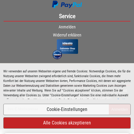
Service
Anmelden
Widerruf erklären
Wir verwenden auf unseren Webseiten eigene und fremde Cookies: Notwendige Cookies, die für die
Nutzung unserer Webseiten zwingend erforderlich sind, funktionale Cookies, die Ihnen mehr
Newsletter
Komfort bei der Nutzung unserer Webseiten bieten, Performance Cookies, mit denen wir aggregierte
Daten zur Webseitennutzung und Statistiken generieren sowie Marketing Cookies zum Anzeigen
relevanter Inhalte und Werbung. Wenn Sie auf "Cookies akzeptieren" klicken, stimmen Sie der
Bleiben Sie immer über spezielle Aktionen sowie Produktneuheiten informiert und
Verwendung aller Cookies zu. Unter "Cookie-Einstellungen" können Sie eine individuelle Auswahl
abonnieren Sie den kostenlosen Newsletter von Lutz Langer!
treffen und erteilte Einwilligungen jederzeit für die Zukunft widerrufen. Siehe auch unsere
Cookie
Richtlinie
.
Cookie-Einstellungen
Anmelden
Alle Cookies akzeptieren