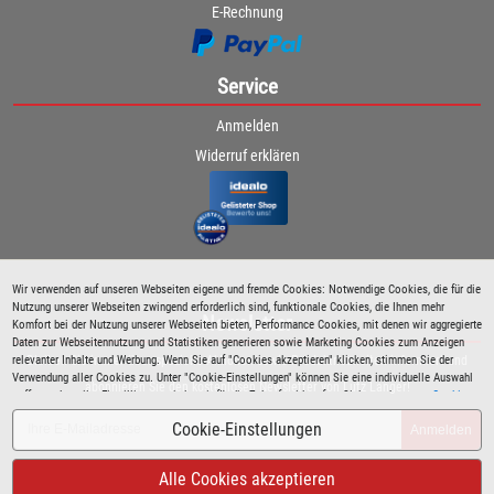
E-Rechnung
Service
Anmelden
Widerruf erklären
Wir verwenden auf unseren Webseiten eigene und fremde Cookies: Notwendige Cookies, die für die
Nutzung unserer Webseiten zwingend erforderlich sind, funktionale Cookies, die Ihnen mehr
Newsletter
Komfort bei der Nutzung unserer Webseiten bieten, Performance Cookies, mit denen wir aggregierte
Daten zur Webseitennutzung und Statistiken generieren sowie Marketing Cookies zum Anzeigen
relevanter Inhalte und Werbung. Wenn Sie auf "Cookies akzeptieren" klicken, stimmen Sie der
Bleiben Sie immer über spezielle Aktionen sowie Produktneuheiten informiert und
Verwendung aller Cookies zu. Unter "Cookie-Einstellungen" können Sie eine individuelle Auswahl
abonnieren Sie den kostenlosen Newsletter von Lutz Langer!
treffen und erteilte Einwilligungen jederzeit für die Zukunft widerrufen. Siehe auch unsere
Cookie
Richtlinie
.
Cookie-Einstellungen
Anmelden
Alle Cookies akzeptieren