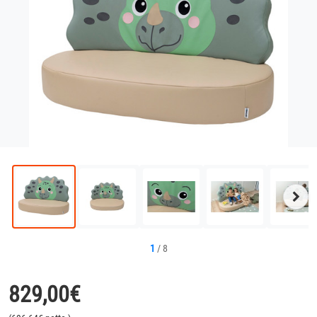
Näc
Bild
1
/
8
829,00
€