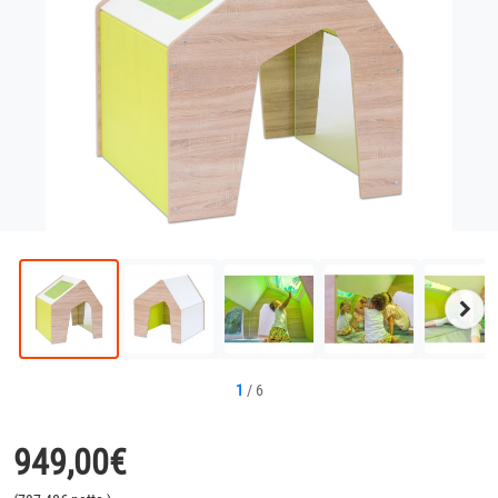
Näc
Bild
1
/
6
949,00
€