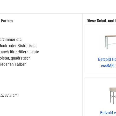
n Farben
Diese Schul- und 
rerzimmer etc.
och- oder Bistrotische
 auch für größere Leute
lster, quadratisch
Betzold H
chiedenen Farben
essBAR, 1
,5/37,8 cm;
Betzold 