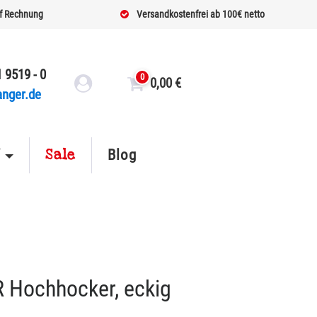
f Rechnung
Versandkostenfrei ab 100€ netto
 9519 - 0
0
0,00
€
anger.de
Sale
f
Blog
 Hochhocker, eckig