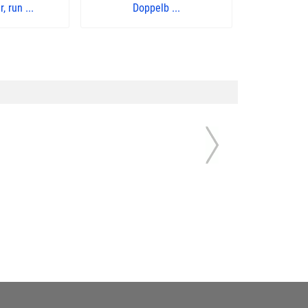
 run ...
Doppelb ...