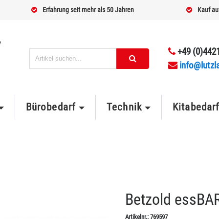
Erfahrung seit mehr als 50 Jahren
Kauf au
+49 (0)4421
info@lutzl
Bürobedarf
Technik
Kitabedar
Betzold essBAR
Artikelnr.:
769597