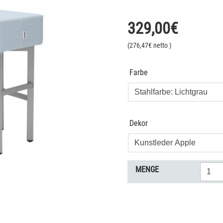
329,00
€
(
276,47
€ netto
)
Farbe
Dekor
MENGE