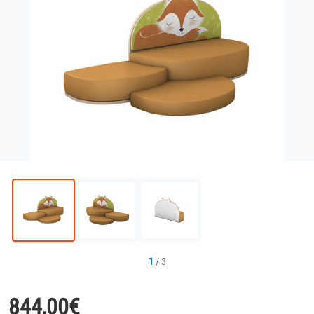
1
/
3
844,00
€