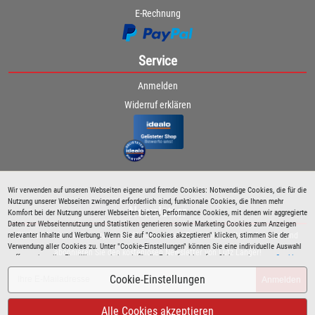
E-Rechnung
Service
Anmelden
Widerruf erklären
Wir verwenden auf unseren Webseiten eigene und fremde Cookies: Notwendige Cookies, die für die
Nutzung unserer Webseiten zwingend erforderlich sind, funktionale Cookies, die Ihnen mehr
Newsletter
Komfort bei der Nutzung unserer Webseiten bieten, Performance Cookies, mit denen wir aggregierte
Daten zur Webseitennutzung und Statistiken generieren sowie Marketing Cookies zum Anzeigen
relevanter Inhalte und Werbung. Wenn Sie auf "Cookies akzeptieren" klicken, stimmen Sie der
Bleiben Sie immer über spezielle Aktionen sowie Produktneuheiten informiert und
Verwendung aller Cookies zu. Unter "Cookie-Einstellungen" können Sie eine individuelle Auswahl
abonnieren Sie den kostenlosen Newsletter von Lutz Langer!
treffen und erteilte Einwilligungen jederzeit für die Zukunft widerrufen. Siehe auch unsere
Cookie
Richtlinie
.
Cookie-Einstellungen
Anmelden
Alle Cookies akzeptieren