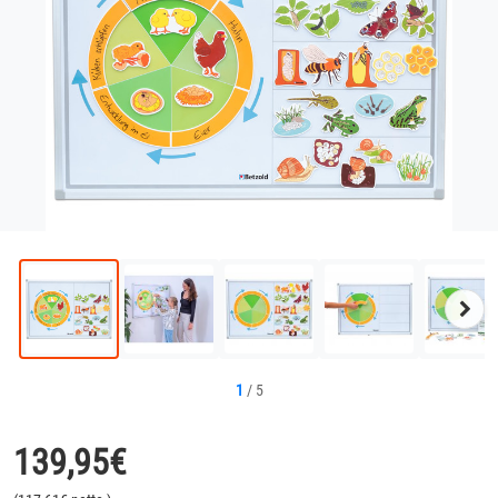
Näc
Bild
1
/
5
139,95
€