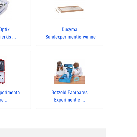
Optik-
Dusyma
erkis ...
Sandexperimentierwanne
xperimenta
Betzold Fahrbares
e ...
Experimentie ...