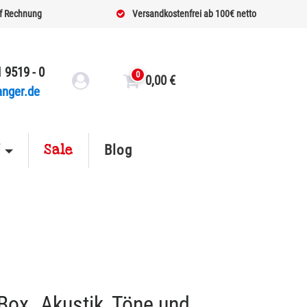
f Rechnung
Versandkostenfrei ab 100€ netto
 9519 - 0
0
0,00
€
anger.de
Sale
f
Blog
Box „Akustik, Töne und