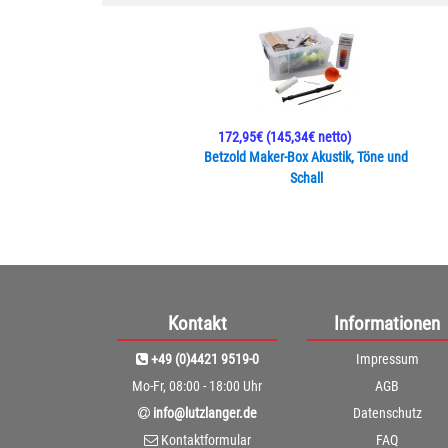
172,95€
(145,34€ netto)
Betzold Maker-Box Akustik, Töne und
Schall
Kontakt
Informationen
+49 (0)4421 9519-0
Impressum
Mo-Fr, 08:00 - 18:00 Uhr
AGB
info@lutzlanger.de
Datenschutz
Kontaktformular
FAQ