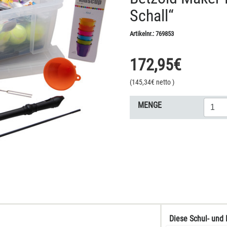
Schall“
Artikelnr.:
769853
172,95
€
(
145,34
€ netto
)
MENGE
Diese Schul- und 