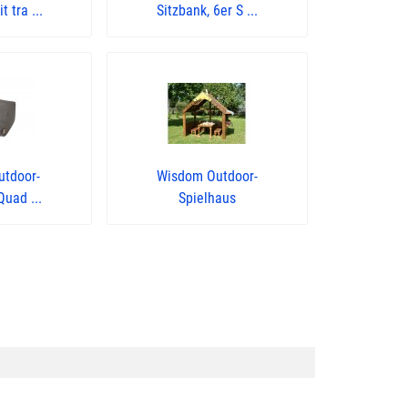
 tra ...
Sitzbank, 6er S ...
utdoor-
Wisdom Outdoor-
Quad ...
Spielhaus