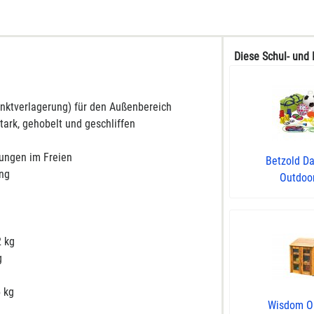
Diese Schul- und 
punktverlagerung) für den Außenbereich
tark, gehobelt und geschliffen
tungen im Freien
Betzold D
ung
Outdoo
2 kg
g
5 kg
Wisdom O