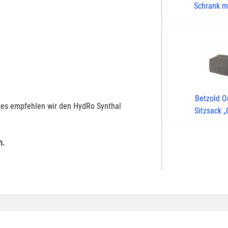
Schrank mit
Betzold O
zes empfehlen wir den HydRo Synthal
Sitzsack „
h.