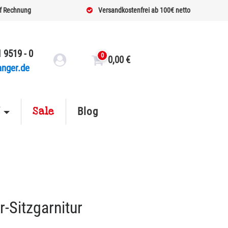
f Rechnung
Versandkostenfrei ab 100€ netto
 9519 - 0
0
0,00
€
anger.de
Sale
f
Blog
-Sitzgarnitur