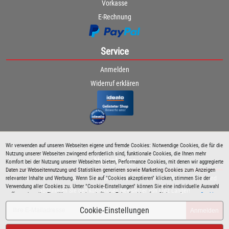
Vorkasse
E-Rechnung
Service
Anmelden
Widerruf erklären
Wir verwenden auf unseren Webseiten eigene und fremde Cookies: Notwendige Cookies, die für die
Nutzung unserer Webseiten zwingend erforderlich sind, funktionale Cookies, die Ihnen mehr
Newsletter
Komfort bei der Nutzung unserer Webseiten bieten, Performance Cookies, mit denen wir aggregierte
Daten zur Webseitennutzung und Statistiken generieren sowie Marketing Cookies zum Anzeigen
relevanter Inhalte und Werbung. Wenn Sie auf "Cookies akzeptieren" klicken, stimmen Sie der
Bleiben Sie immer über spezielle Aktionen sowie Produktneuheiten informiert und
Verwendung aller Cookies zu. Unter "Cookie-Einstellungen" können Sie eine individuelle Auswahl
abonnieren Sie den kostenlosen Newsletter von Lutz Langer!
treffen und erteilte Einwilligungen jederzeit für die Zukunft widerrufen. Siehe auch unsere
Cookie
Richtlinie
.
Cookie-Einstellungen
Anmelden