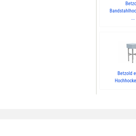
Betz
Bandstahlhoc
...
Betzold 
Hochhocker,