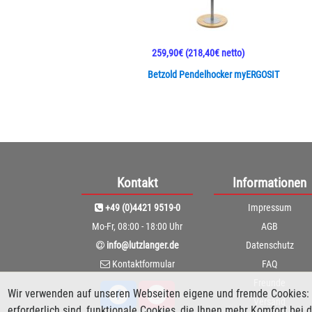
259,90€
(218,40€ netto)
Betzold Pendelhocker myERGOSIT
Kontakt
Informationen
+49 (0)4421 9519-0
Impressum
Mo-Fr, 08:00 - 18:00 Uhr
AGB
info@lutzlanger.de
Datenschutz
Kontaktformular
FAQ
Freunde
Wir verwenden auf unseren Webseiten eigene und fremde Cookies: 
Versand
erforderlich sind, funktionale Cookies, die Ihnen mehr Komfort be