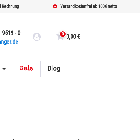
f Rechnung
Versandkostenfrei ab 100€ netto
 9519 - 0
0
0,00
€
anger.de
Sale
f
Blog