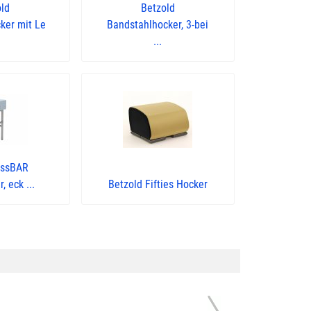
old
Betzold
ker mit Le
Bandstahlhocker, 3-bei
...
essBAR
 eck ...
Betzold Fifties Hocker