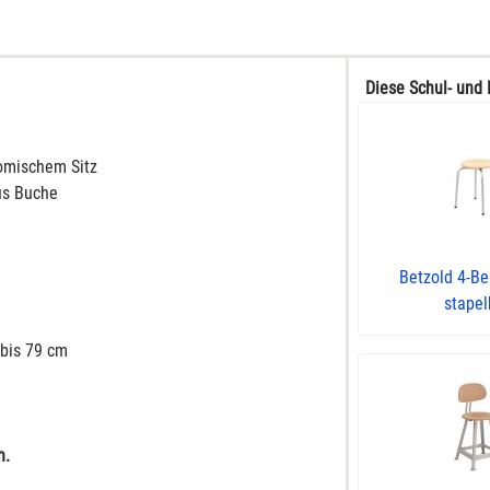
Diese Schul- und 
omischem Sitz
aus Buche
Betzold 4-Be
stapelb
 bis 79 cm
h.