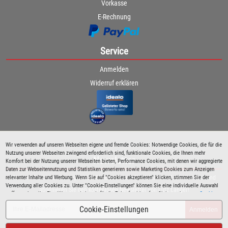
Vorkasse
E-Rechnung
Service
Anmelden
Widerruf erklären
Wir verwenden auf unseren Webseiten eigene und fremde Cookies: Notwendige Cookies, die für die
Nutzung unserer Webseiten zwingend erforderlich sind, funktionale Cookies, die Ihnen mehr
Newsletter
Komfort bei der Nutzung unserer Webseiten bieten, Performance Cookies, mit denen wir aggregierte
Daten zur Webseitennutzung und Statistiken generieren sowie Marketing Cookies zum Anzeigen
relevanter Inhalte und Werbung. Wenn Sie auf "Cookies akzeptieren" klicken, stimmen Sie der
Bleiben Sie immer über spezielle Aktionen sowie Produktneuheiten informiert und
Verwendung aller Cookies zu. Unter "Cookie-Einstellungen" können Sie eine individuelle Auswahl
abonnieren Sie den kostenlosen Newsletter von Lutz Langer!
treffen und erteilte Einwilligungen jederzeit für die Zukunft widerrufen. Siehe auch unsere
Cookie
Richtlinie
.
Cookie-Einstellungen
Anmelden