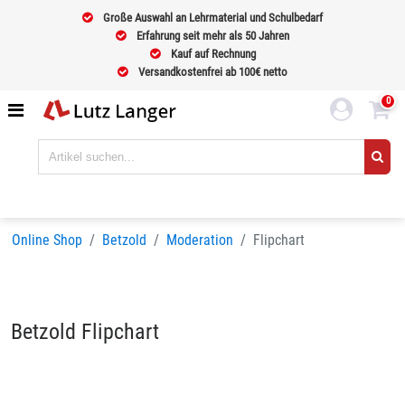
Große Auswahl an Lehrmaterial und Schulbedarf
Erfahrung seit mehr als 50 Jahren
Kauf auf Rechnung
Versandkostenfrei ab 100€ netto
0
Online Shop
Betzold
Moderation
Flipchart
Betzold Flipchart
Sortieren nach
BELIEBTHEIT
Seiten:
1