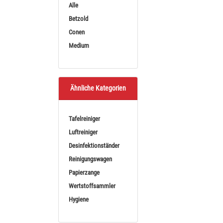
Alle
Sortieren nach
BE
Betzold
Conen
Medium
Ähnliche Kategorien
Betzold Mobi
Tafelreiniger
Stecksystem mit tra
Luftreiniger
mo
a
Desinfektionständer
(41,
Reinigungswagen
Papierzange
Wertstoffsammler
Hygiene