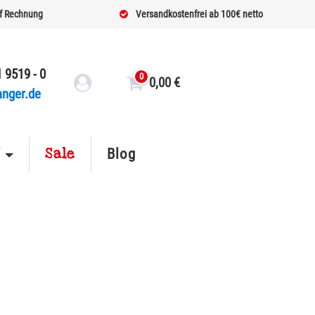
f Rechnung
Versandkostenfrei ab 100€ netto
 9519 - 0
0
0,00
€
anger.de
Sale
f
Blog