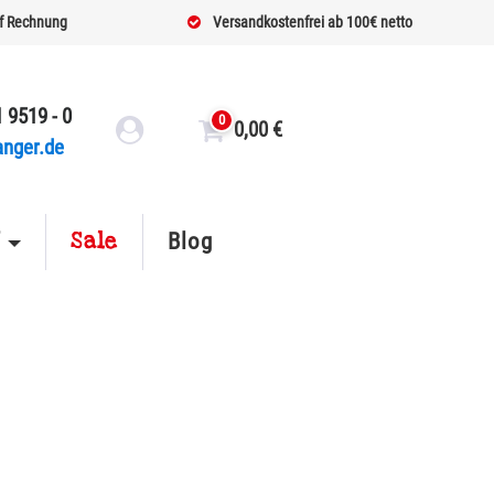
f Rechnung
Versandkostenfrei ab 100€ netto
 9519 - 0
0
0,00
€
anger.de
Sale
f
Blog