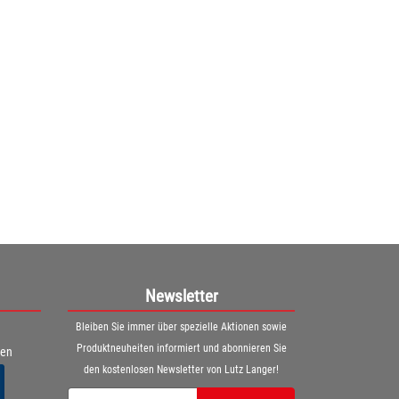
1
Newsletter
Bleiben Sie immer über spezielle Aktionen sowie
Produktneuheiten informiert und abonnieren Sie
ren
den kostenlosen Newsletter von Lutz Langer!