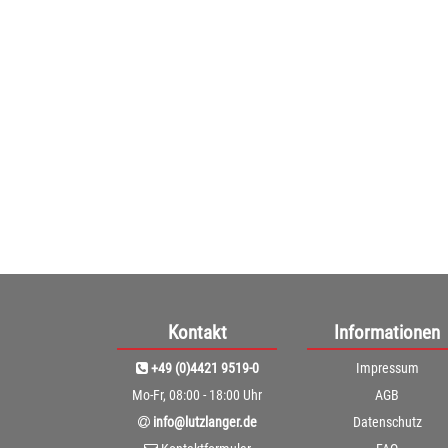
sor
Spieltepp
a
(57,
Kontakt
Informationen
+49 (0)4421 9519-0
Impressum
Mo-Fr, 08:00 - 18:00 Uhr
AGB
info@lutzlanger.de
Datenschutz