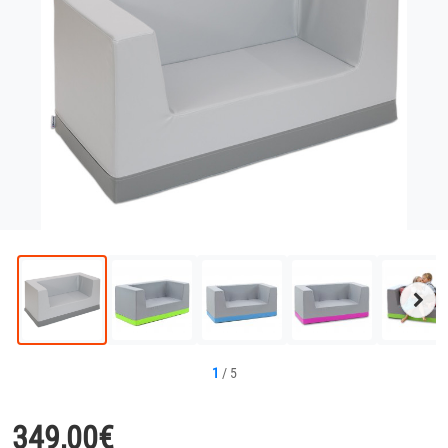
Näc
Bild
1
/
5
349,00
€