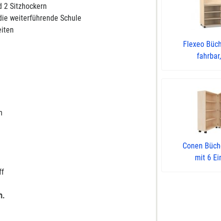
d 2 Sitzhockern
 die weiterführende Schule
eiten
Flexeo Büc
fahrbar,
m
m
Conen Büch
mit 6 Ein
ff
h.