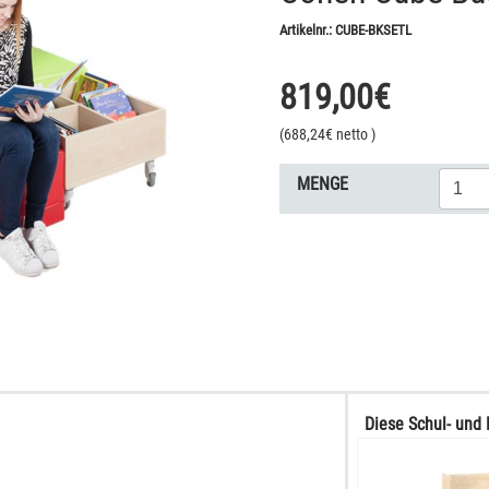
Artikelnr.:
CUBE-BKSETL
819,00
€
(
688,24
€ netto
)
MENGE
Diese Schul- und 