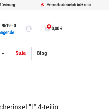
f Rechnung
Versandkostenfrei ab 100€ netto
 9519 - 0
0
0,00
€
anger.de
Sale
f
Blog
erinsel "L" 4-teilig