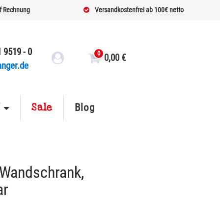
f Rechnung
Versandkostenfrei ab 100€ netto
 9519 - 0
0
0,00
€
anger.de
Sale
f
Blog
 Wandschrank,
ar