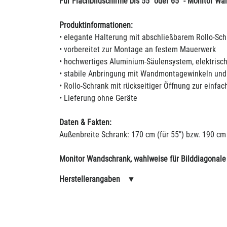
Für Flachbildschirme bis 55" oder 65" - Monitor Wa
Produktinformationen:
• elegante Halterung mit abschließbarem Rollo-Sch
• vorbereitet zur Montage an festem Mauerwerk
• hochwertiges Aluminium-Säulensystem, elektrisc
• stabile Anbringung mit Wandmontagewinkeln un
• Rollo-Schrank mit rückseitiger Öffnung zur einfa
• Lieferung ohne Geräte
Daten & Fakten:
Außenbreite Schrank: 170 cm (für 55") bzw. 190 cm 
Monitor Wandschrank, wahlweise für Bilddiagonale b
Herstellerangaben
▼