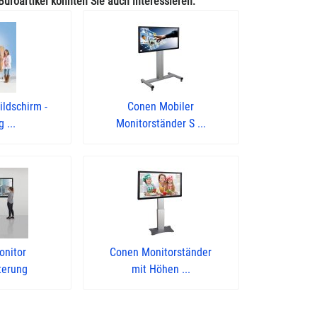
Büroartikel könnten Sie auch interessieren:
ldschirm -
Conen Mobiler
 ...
Monitorständer S ...
onitor
Conen Monitorständer
terung
mit Höhen ...