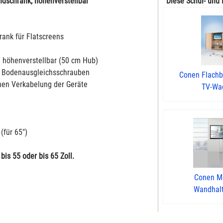
ndschrank, höhenverstellbar
Diese Schul- und 
rank für Flatscreens
h höhenverstellbar (50 cm Hub)
d Bodenausgleichsschrauben
Conen Flachbi
chen Verkabelung der Geräte
TV-Wag
(für 65")
is 55 oder bis 65 Zoll.
Conen M
Wandhal