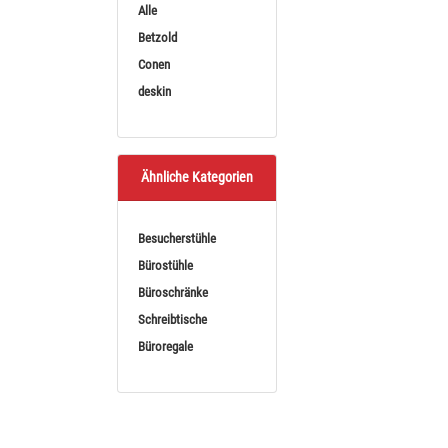
Alle
Sortieren nach
BE
Betzold
Conen
deskin
Ähnliche Kategorien
Besucherstühle
Conen 
Bürostühle
höhenve
Büroschränke
Besprechu
Schreibtische
Conen Elektris
Besprech
Büroregale
ab
1
(1.368