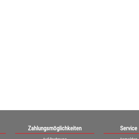
Conen Quadrattisch,
albrundtisch
höhenverstellbar
nformationen: • ideal für ...
Quadrattisch, ...
319,00€
ab
269,00€
07€ netto)
(226,05€ netto)
Zahlungsmöglichkeiten
Service