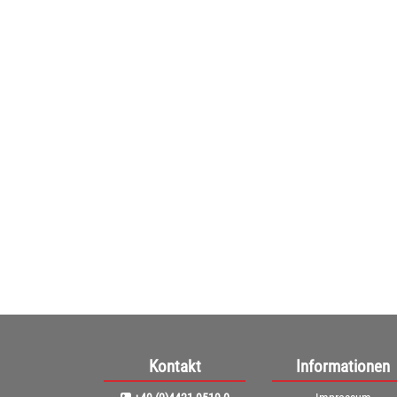
Conen H
Halbrundtisch Produkti
ab
(268,
Kontakt
Informationen