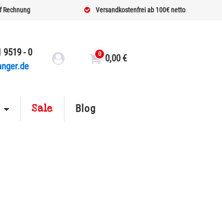
f Rechnung
Versandkostenfrei ab 100€ netto
 9519 - 0
0
0,00
€
anger.de
Sale
f
Blog