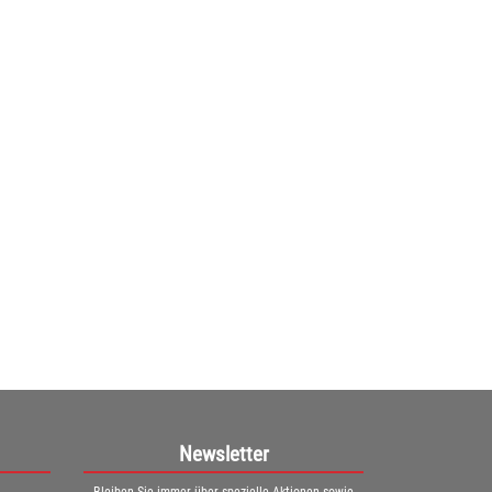
Conen Fahrbarer Quadrattisch
Fahrbarer Quadrattisch Produktinformationen: • ...
ab
269,00€
(226,05€ netto)
1
Newsletter
Bleiben Sie immer über spezielle Aktionen sowie