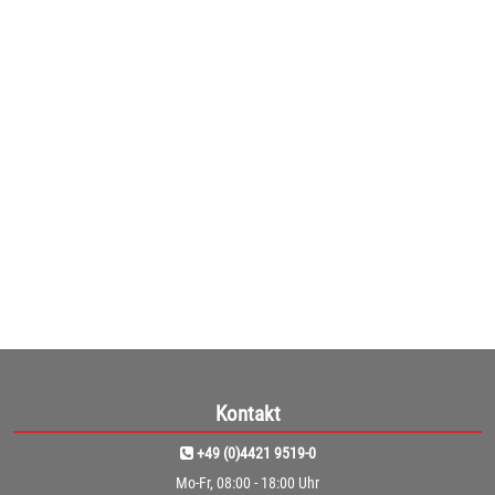
Conen Bildertruhe mit 6 ausziehbaren Böden
Für Formate bis DIN A1 mit abschließbaren Drehtüren - Bildertruhe ...
ab
799,00€
(671,43€ netto)
1
Kontakt
+49 (0)4421 9519-0
Mo-Fr, 08:00 - 18:00 Uhr