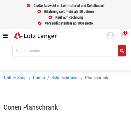
Große Auswahl an Lehrmaterial und Schulbedarf
Erfahrung seit mehr als 50 Jahren
Kauf auf Rechnung
Versandkostenfrei ab 100€ netto
0
Online Shop
Conen
Schulschränke
Planschrank
Conen Planschrank
Sortieren nach
BELIEBTHEIT
Seiten:
1