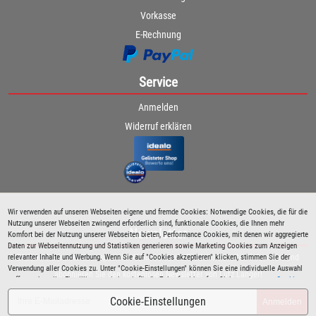
Vorkasse
E-Rechnung
Service
Anmelden
Widerruf erklären
Wir verwenden auf unseren Webseiten eigene und fremde Cookies: Notwendige Cookies, die für die
Nutzung unserer Webseiten zwingend erforderlich sind, funktionale Cookies, die Ihnen mehr
Newsletter
Komfort bei der Nutzung unserer Webseiten bieten, Performance Cookies, mit denen wir aggregierte
Daten zur Webseitennutzung und Statistiken generieren sowie Marketing Cookies zum Anzeigen
relevanter Inhalte und Werbung. Wenn Sie auf "Cookies akzeptieren" klicken, stimmen Sie der
Bleiben Sie immer über spezielle Aktionen sowie Produktneuheiten informiert und
Verwendung aller Cookies zu. Unter "Cookie-Einstellungen" können Sie eine individuelle Auswahl
abonnieren Sie den kostenlosen Newsletter von Lutz Langer!
treffen und erteilte Einwilligungen jederzeit für die Zukunft widerrufen. Siehe auch unsere
Cookie
Richtlinie
.
Cookie-Einstellungen
Anmelden