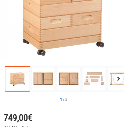
Näc
Bild
1
/
5
749,00
€