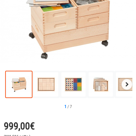
Näc
Bild
1
/
7
999,00
€