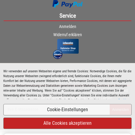
Service
Anmelden
Widerruf erklären
Wir verwenden auf unseren Webseiten eigene und fremde Cookies: Notwendige Cookies, die für die
Nutzung unserer Webseiten zwingend erforderlich sind, funktionale Cookies, die Ihnen mehr
Newsletter
Komfort bei der Nutzung unserer Webseiten bieten, Performance Cookies, mit denen wir aggregierte
Daten zur Webseitennutzung und Statistiken generieren sowie Marketing Cookies zum Anzeigen
relevanter Inhalte und Werbung. Wenn Sie auf "Cookies akzeptieren" klicken, stimmen Sie der
Bleiben Sie immer über spezielle Aktionen sowie Produktneuheiten informiert und
Verwendung aller Cookies zu. Unter "Cookie-Einstellungen" können Sie eine individuelle Auswahl
abonnieren Sie den kostenlosen Newsletter von Lutz Langer!
treffen und erteilte Einwilligungen jederzeit für die Zukunft widerrufen. Siehe auch unsere
Cookie
Richtlinie
.
Cookie-Einstellungen
Anmelden
Alle Cookies akzeptieren