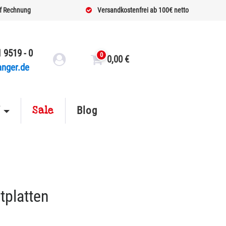
f Rechnung
Versandkostenfrei ab 100€ netto
 9519 - 0
0
0,00
€
anger.de
Sale
f
Blog
platten