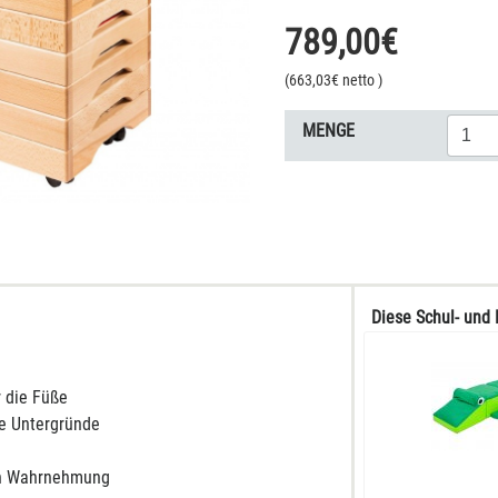
789,00
€
(
663,03
€ netto
)
MENGE
Diese Schul- und 
r die Füße
he Untergründe
len Wahrnehmung