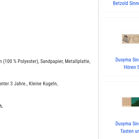
Betzold Sinn
Dusyma Si
n (100 % Polyester), Sandpapier, Metallplatte,
Hören 
nter 3 Jahre., Kleine Kugeln,
h.
Dusyma Si
Tasten un