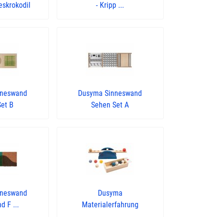
eskrokodil
- Kripp ...
nneswand
Dusyma Sinneswand
Set B
Sehen Set A
nneswand
Dusyma
d F ...
Materialerfahrung