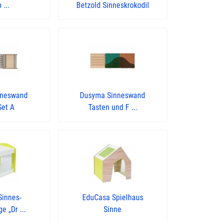
 ...
Betzold Sinneskrokodil
nneswand
Dusyma Sinneswand
Set A
Tasten und F ...
Sinnes-
EduCasa Spielhaus
 „Dr ...
Sinne