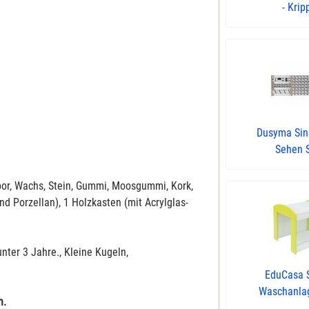
- Kripp
Dusyma Si
Sehen 
opor, Wachs, Stein, Gummi, Moosgummi, Kork,
nd Porzellan), 1 Holzkasten (mit Acrylglas-
nter 3 Jahre., Kleine Kugeln,
EduCasa 
Waschanlage
h.