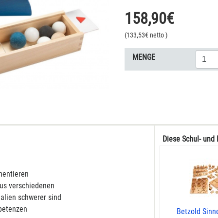
158,90
€
(
133,53
€ netto
)
MENGE
Diese Schul- und 
mentieren
aus verschiedenen
ialien schwerer sind
petenzen
Betzold Sinn