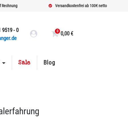
f Rechnung
Versandkostenfrei ab 100€ netto
 9519 - 0
0
0,00
€
anger.de
Sale
f
Blog
alerfahrung