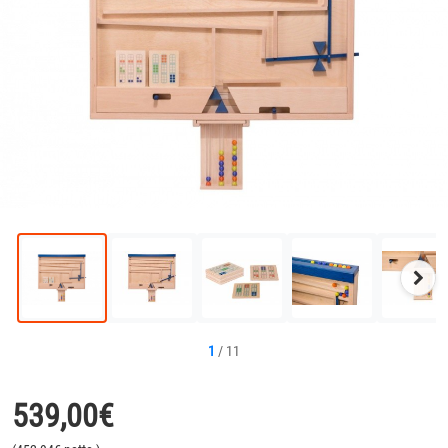
Näc
Bild
1
/
11
539,00
€