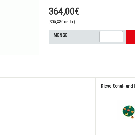
364,00
€
(
305,88
€ netto
)
MENGE
Diese Schul- und 