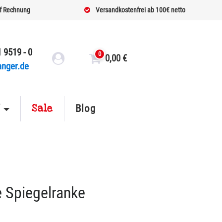
f Rechnung
Versandkostenfrei ab 100€ netto
 9519 - 0
0
0,00
€
anger.de
Sale
f
Blog
Spiegelranke