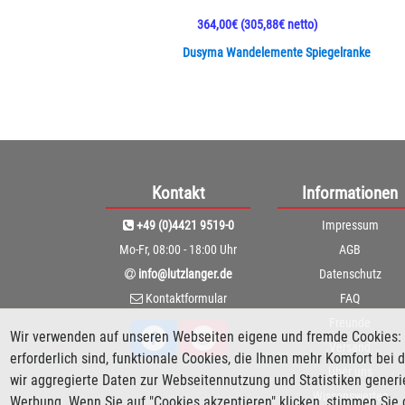
364,00€
(305,88€ netto)
Dusyma Wandelemente Spiegelranke
Kontakt
Informationen
+49 (0)4421 9519-0
Impressum
Mo-Fr, 08:00 - 18:00 Uhr
AGB
info@lutzlanger.de
Datenschutz
Kontaktformular
FAQ
Freunde
Wir verwenden auf unseren Webseiten eigene und fremde Cookies: 
Versand
erforderlich sind, funktionale Cookies, die Ihnen mehr Komfort be
Über uns
wir aggregierte Daten zur Webseitennutzung und Statistiken gener
Wissenswertes
Werbung. Wenn Sie auf "Cookies akzeptieren" klicken, stimmen Sie 