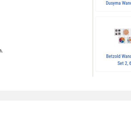
Dusyma Wand
h.
Betzold Wan
Set 2, 6