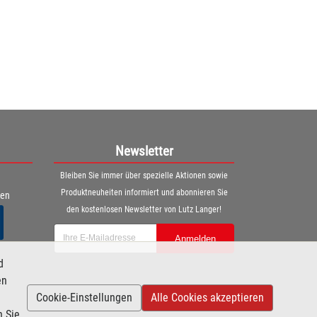
Newsletter
Bleiben Sie immer über spezielle Aktionen sowie
Produktneuheiten informiert und abonnieren Sie
ren
den kostenlosen Newsletter von Lutz Langer!
Anmelden
d
en
Cookie-Einstellungen
Alle Cookies akzeptieren
n Sie