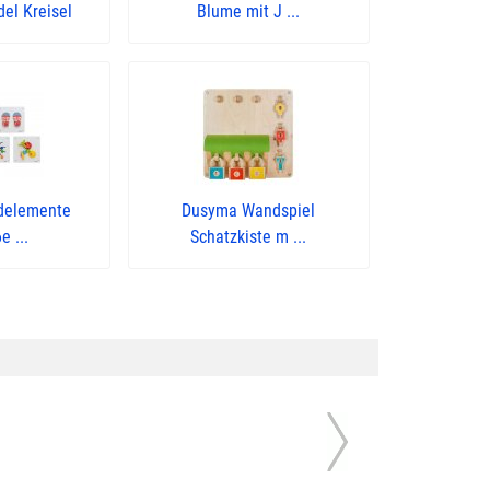
el Kreisel
Blume mit J ...
delemente
Dusyma Wandspiel
e ...
Schatzkiste m ...