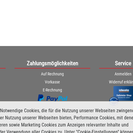
Zahlungsmöglichkeiten
Service
Auf Rechnung
Anmelden
Vorkasse
Widerruf erklä
E-Rechnung
Notwendige Cookies, die für die Nutzung unserer Webseiten zwingen
i der Nutzung unserer Webseiten bieten, Performance Cookies, mit den
ieren sowie Marketing Cookies zum Anzeigen relevanter Inhalte und
der Verwendung aller Cookies zu. Unter "Cookie-Einstellungen" könne