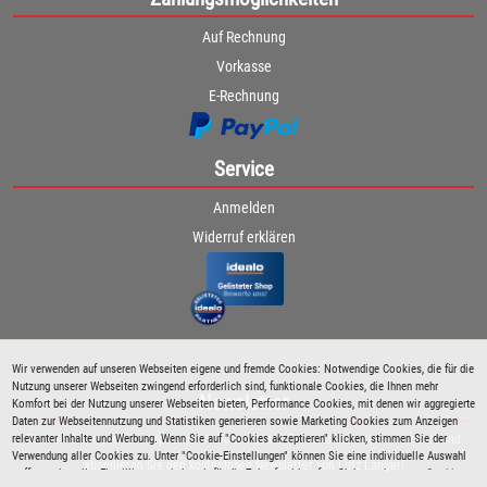
Auf Rechnung
Vorkasse
E-Rechnung
Service
Anmelden
Widerruf erklären
Wir verwenden auf unseren Webseiten eigene und fremde Cookies: Notwendige Cookies, die für die
Nutzung unserer Webseiten zwingend erforderlich sind, funktionale Cookies, die Ihnen mehr
Newsletter
Komfort bei der Nutzung unserer Webseiten bieten, Performance Cookies, mit denen wir aggregierte
Daten zur Webseitennutzung und Statistiken generieren sowie Marketing Cookies zum Anzeigen
relevanter Inhalte und Werbung. Wenn Sie auf "Cookies akzeptieren" klicken, stimmen Sie der
Bleiben Sie immer über spezielle Aktionen sowie Produktneuheiten informiert und
Verwendung aller Cookies zu. Unter "Cookie-Einstellungen" können Sie eine individuelle Auswahl
abonnieren Sie den kostenlosen Newsletter von Lutz Langer!
treffen und erteilte Einwilligungen jederzeit für die Zukunft widerrufen. Siehe auch unsere
Cookie