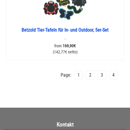
Betzold Tier-Tafeln für In- und Outdoor, 5er-Set
...
from
169,90€
(142,77€ netto)
Page:
1
2
3
4
Kontakt