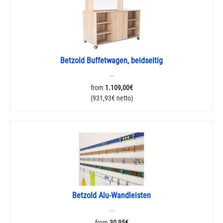
Betzold Buffetwagen, beidseitig
...
from
1.109,00€
(931,93€ netto)
Betzold Alu-Wandleisten
...
from
30,95€