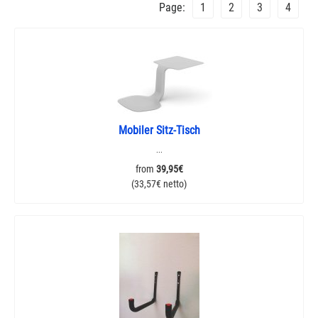
Page:
1
2
3
4
Mobiler Sitz-Tisch
...
from
39,95€
(33,57€ netto)