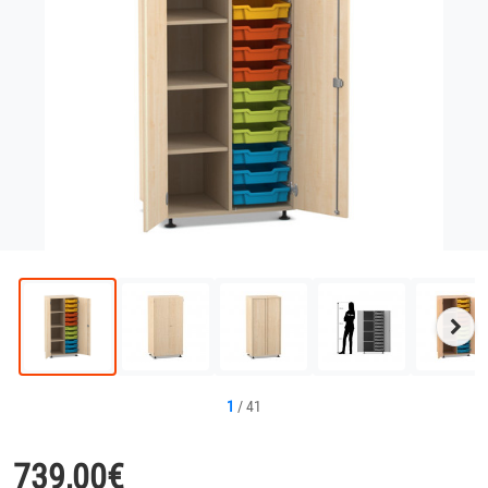
Näc
Bild
1
/
41
739,00
€