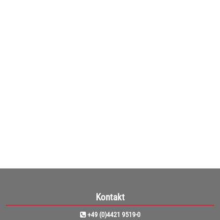
Franken Haftmagnete, 24 mm Ø (10)
10er Pack Tafelmagnete in 7 Farben - Haftmagnete, 24 mm Ø ...
ab
4,25€
(3,57€ netto)
1
Kontakt
+49 (0)4421 9519-0