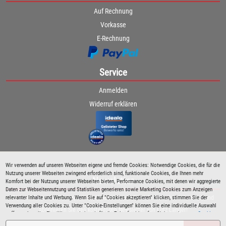
Auf Rechnung
Vorkasse
E-Rechnung
Service
Anmelden
Widerruf erklären
Wir verwenden auf unseren Webseiten eigene und fremde Cookies: Notwendige Cookies, die für die
Nutzung unserer Webseiten zwingend erforderlich sind, funktionale Cookies, die Ihnen mehr
Newsletter
Komfort bei der Nutzung unserer Webseiten bieten, Performance Cookies, mit denen wir aggregierte
Daten zur Webseitennutzung und Statistiken generieren sowie Marketing Cookies zum Anzeigen
relevanter Inhalte und Werbung. Wenn Sie auf "Cookies akzeptieren" klicken, stimmen Sie der
Bleiben Sie immer über spezielle Aktionen sowie Produktneuheiten informiert und
Verwendung aller Cookies zu. Unter "Cookie-Einstellungen" können Sie eine individuelle Auswahl
abonnieren Sie den kostenlosen Newsletter von Lutz Langer!
treffen und erteilte Einwilligungen jederzeit für die Zukunft widerrufen. Siehe auch unsere
Cookie
Richtlinie
.