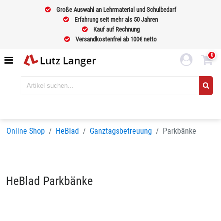
Große Auswahl an Lehrmaterial und Schulbedarf
Erfahrung seit mehr als 50 Jahren
Kauf auf Rechnung
Versandkostenfrei ab 100€ netto
0
Online Shop
HeBlad
Ganztagsbetreuung
Parkbänke
HeBlad Parkbänke
Sortieren nach
BELIEBTHEIT
Seiten:
1