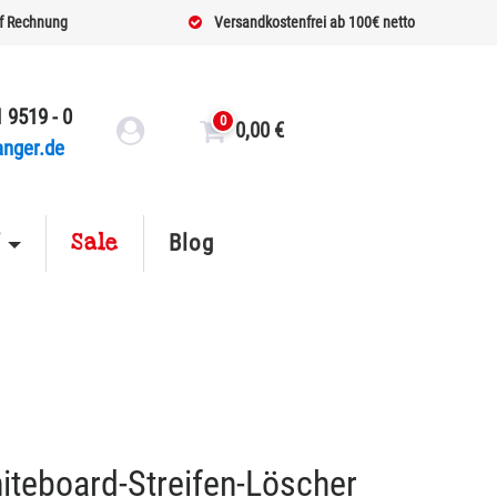
f Rechnung
Versandkostenfrei ab 100€ netto
 9519 - 0
0
0,00
€
anger.de
Sale
f
Blog
teboard-Streifen-Löscher