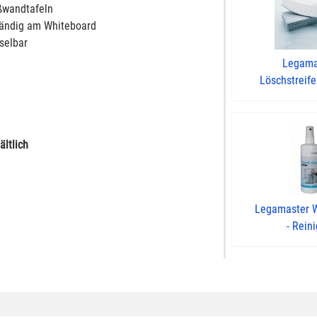
ißwandtafeln
ständig am Whiteboard
hselbar
Legama
Löschstreifen
ältlich
Legamaster 
- Reini