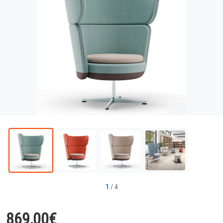
1
/
4
869,00
€