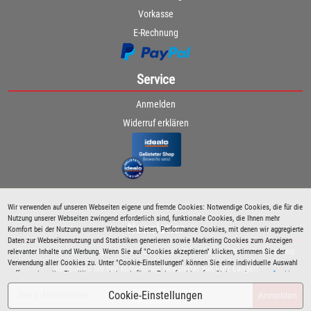
Vorkasse
E-Rechnung
Service
Anmelden
Widerruf erklären
Wir verwenden auf unseren Webseiten eigene und fremde Cookies: Notwendige Cookies, die für die
Nutzung unserer Webseiten zwingend erforderlich sind, funktionale Cookies, die Ihnen mehr
Newsletter
Komfort bei der Nutzung unserer Webseiten bieten, Performance Cookies, mit denen wir aggregierte
Daten zur Webseitennutzung und Statistiken generieren sowie Marketing Cookies zum Anzeigen
relevanter Inhalte und Werbung. Wenn Sie auf "Cookies akzeptieren" klicken, stimmen Sie der
Bleiben Sie immer über spezielle Aktionen sowie Produktneuheiten informiert und
Verwendung aller Cookies zu. Unter "Cookie-Einstellungen" können Sie eine individuelle Auswahl
abonnieren Sie den kostenlosen Newsletter von Lutz Langer!
treffen und erteilte Einwilligungen jederzeit für die Zukunft widerrufen. Siehe auch unsere
Cookie
Richtlinie
.
Cookie-Einstellungen
Anmelden