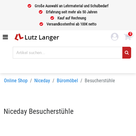
Große Auswahl an Lehrmaterial und Schulbedarf
Erfahrung seit mehr als 50 Jahren
Kauf auf Rechnung
Versandkostenfrei ab 100€ netto
0
Online Shop
Niceday
Büromöbel
Besucherstühle
Niceday Besucherstühle
Sortieren nach
BELIEBTHEIT
Seiten:
1