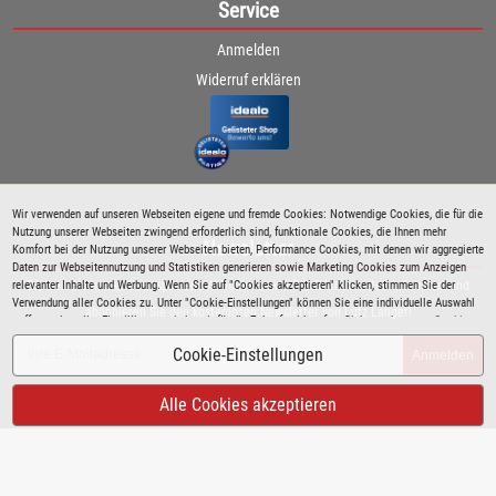
Service
Anmelden
Widerruf erklären
Wir verwenden auf unseren Webseiten eigene und fremde Cookies: Notwendige Cookies, die für die
Nutzung unserer Webseiten zwingend erforderlich sind, funktionale Cookies, die Ihnen mehr
Newsletter
Komfort bei der Nutzung unserer Webseiten bieten, Performance Cookies, mit denen wir aggregierte
Daten zur Webseitennutzung und Statistiken generieren sowie Marketing Cookies zum Anzeigen
relevanter Inhalte und Werbung. Wenn Sie auf "Cookies akzeptieren" klicken, stimmen Sie der
Bleiben Sie immer über spezielle Aktionen sowie Produktneuheiten informiert und
Verwendung aller Cookies zu. Unter "Cookie-Einstellungen" können Sie eine individuelle Auswahl
abonnieren Sie den kostenlosen Newsletter von Lutz Langer!
treffen und erteilte Einwilligungen jederzeit für die Zukunft widerrufen. Siehe auch unsere
Cookie
Richtlinie
.
Cookie-Einstellungen
Anmelden
Alle Cookies akzeptieren