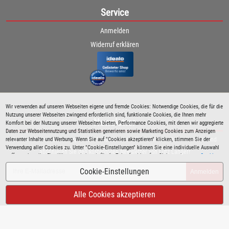
Service
Anmelden
Widerruf erklären
Wir verwenden auf unseren Webseiten eigene und fremde Cookies: Notwendige Cookies, die für die
Nutzung unserer Webseiten zwingend erforderlich sind, funktionale Cookies, die Ihnen mehr
Newsletter
Komfort bei der Nutzung unserer Webseiten bieten, Performance Cookies, mit denen wir aggregierte
Daten zur Webseitennutzung und Statistiken generieren sowie Marketing Cookies zum Anzeigen
relevanter Inhalte und Werbung. Wenn Sie auf "Cookies akzeptieren" klicken, stimmen Sie der
Bleiben Sie immer über spezielle Aktionen sowie Produktneuheiten informiert und
Verwendung aller Cookies zu. Unter "Cookie-Einstellungen" können Sie eine individuelle Auswahl
abonnieren Sie den kostenlosen Newsletter von Lutz Langer!
treffen und erteilte Einwilligungen jederzeit für die Zukunft widerrufen. Siehe auch unsere
Cookie
Richtlinie
.
Cookie-Einstellungen
Anmelden
Alle Cookies akzeptieren