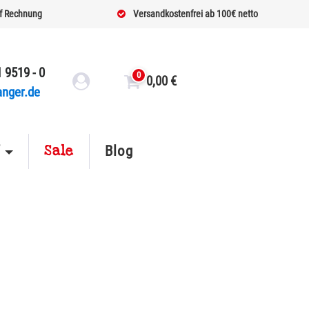
f Rechnung
Versandkostenfrei ab 100€ netto
 9519 - 0
0
0,00
€
anger.de
Sale
f
Blog