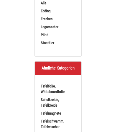
Alle
Sortieren nach
BE
Edding
Franken
Legamaster
Pilot
Staedtler
Ähnliche Kategorien
Staedtler Lumo
Marke
Tafelfolie,
4 Farben mit Rundspit
Whiteboardfolie
Schulkreide,
a
Tafelkreide
(5,7
Tafelmagnete
Tafelschwamm,
Tafelwischer