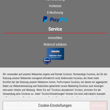
Vorkasse
E-Rechnung
Service
Anmelden
Widerruf erklären
Wir verwenden auf unseren Webseiten eigene und fremde Cookies: Notwendige Cookies, die für die
Nutzung unserer Webseiten zwingend erforderlich sind, funktionale Cookies, die Ihnen mehr
Newsletter
Komfort bei der Nutzung unserer Webseiten bieten, Performance Cookies, mit denen wir aggregierte
Daten zur Webseitennutzung und Statistiken generieren sowie Marketing Cookies zum Anzeigen
relevanter Inhalte und Werbung. Wenn Sie auf "Cookies akzeptieren" klicken, stimmen Sie der
Bleiben Sie immer über spezielle Aktionen sowie Produktneuheiten informiert und
Verwendung aller Cookies zu. Unter "Cookie-Einstellungen" können Sie eine individuelle Auswahl
abonnieren Sie den kostenlosen Newsletter von Lutz Langer!
treffen und erteilte Einwilligungen jederzeit für die Zukunft widerrufen. Siehe auch unsere
Cookie
Richtlinie
.
Cookie-Einstellungen
Anmelden