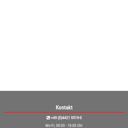
VAR Kunststoffsack 120 l (250 Stck.)
Robuster Müllsack im Großpack - VAR Kunststoffsack 120 ...
ab
109,00€
(91,60€ netto)
1
Kontakt
+49 (0)4421 9519-0
Mo-Fr, 08:00 - 18:00 Uhr