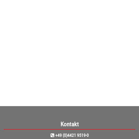
wepa Seifenspender Professional
Mit Bedienhebel aus Edelstahl - Seifenspender Wepa Professional ...
ab
54,49€
(45,79€ netto)
1
Kontakt
+49 (0)4421 9519-0