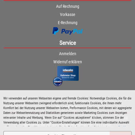
Auf Rechnung
Vorkasse
E-Rechnung
Service
Anmelden
Widerruf erklären
Wir verwenden auf unseren Webseiten eigene und fremde Cookies: Notwendige Cookies, die für die
Nutzung unserer Webseiten zwingend erforderlich sind, funktionale Cookies, die Ihnen mehr
Newsletter
Komfort bei der Nutzung unserer Webseiten bieten, Performance Cookies, mit denen wir aggregierte
Daten zur Webseitennutzung und Statistiken generieren sowie Marketing Cookies zum Anzeigen
relevanter Inhalte und Werbung. Wenn Sie auf "Cookies akzeptieren" klicken, stimmen Sie der
Bleiben Sie immer über spezielle Aktionen sowie Produktneuheiten informiert und
Verwendung aller Cookies zu. Unter "Cookie-Einstellungen" können Sie eine individuelle Auswahl
abonnieren Sie den kostenlosen Newsletter von Lutz Langer!
treffen und erteilte Einwilligungen jederzeit für die Zukunft widerrufen. Siehe auch unsere
Cookie
Richtlinie
.