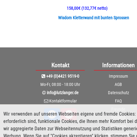
158,00€
(132,77€ netto)
Wisdom Kletterwand mit bunten Sprossen
Kontakt
Informationen
+49 (0)4421 9519-0
Impressum
Mo-Fr, 08:00 - 18:00 Uhr
AGB
info@lutzlanger.de
Datenschutz
Kontaktformular
FAQ
Freunde
Wir verwenden auf unseren Webseiten eigene und fremde Cookies: 
Versand
erforderlich sind, funktionale Cookies, die Ihnen mehr Komfort be
Über uns
wir aggregierte Daten zur Webseitennutzung und Statistiken gener
Wissenswertes
Werbung. Wenn Sie auf "Cookies akzeptieren" klicken, stimmen Sie 