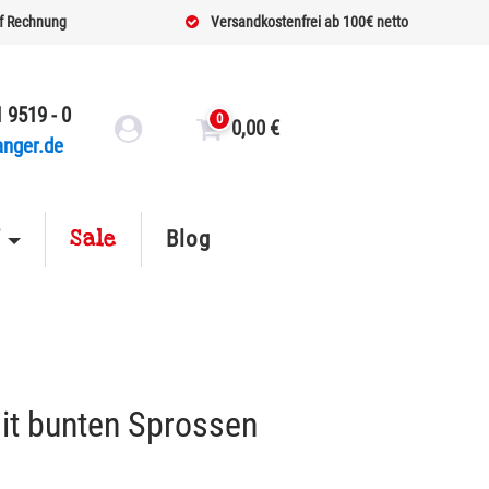
f Rechnung
Versandkostenfrei ab 100€ netto
 9519 - 0
0
0,00
€
anger.de
Sale
f
Blog
it bunten Sprossen