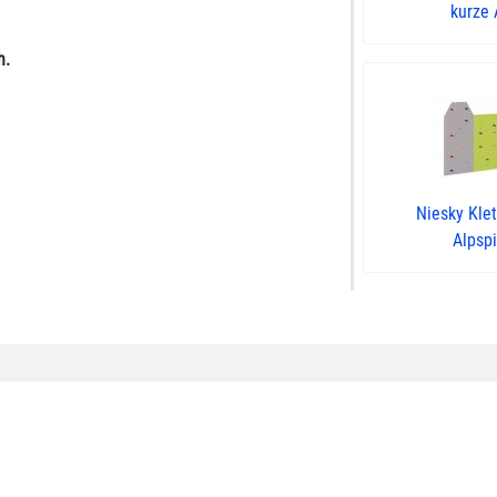
kurze A
h.
Niesky Kle
Alpspi