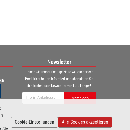
Newsletter
Bleiben Sie immer über spezielle Aktionen sowie
Produktneuheiten informiert und abonnieren Sie
ren
den kostenlosen Newsletter von Lutz Langer!
Anmelden
d
en
Cookie-Einstellungen
Alle Cookies akzeptieren
n Sie