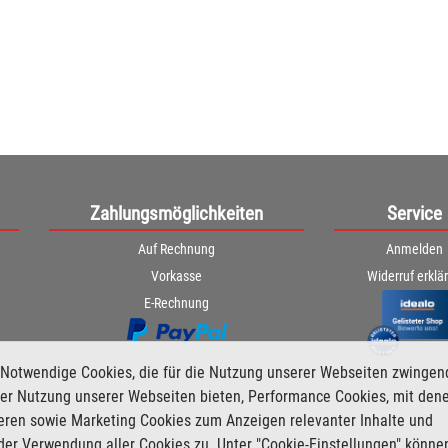
Zahlungsmöglichkeiten
Service
Auf Rechnung
Anmelden
Vorkasse
Widerruf erklä
E-Rechnung
Notwendige Cookies, die für die Nutzung unserer Webseiten zwingen
i der Nutzung unserer Webseiten bieten, Performance Cookies, mit den
ieren sowie Marketing Cookies zum Anzeigen relevanter Inhalte und
der Verwendung aller Cookies zu. Unter "Cookie-Einstellungen" könne