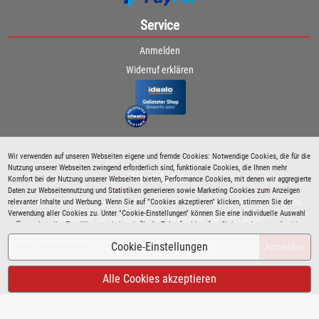
Service
Anmelden
Widerruf erklären
Wir verwenden auf unseren Webseiten eigene und fremde Cookies: Notwendige Cookies, die für die
Nutzung unserer Webseiten zwingend erforderlich sind, funktionale Cookies, die Ihnen mehr
Newsletter
Komfort bei der Nutzung unserer Webseiten bieten, Performance Cookies, mit denen wir aggregierte
Daten zur Webseitennutzung und Statistiken generieren sowie Marketing Cookies zum Anzeigen
relevanter Inhalte und Werbung. Wenn Sie auf "Cookies akzeptieren" klicken, stimmen Sie der
Bleiben Sie immer über spezielle Aktionen sowie Produktneuheiten informiert und
Verwendung aller Cookies zu. Unter "Cookie-Einstellungen" können Sie eine individuelle Auswahl
abonnieren Sie den kostenlosen Newsletter von Lutz Langer!
treffen und erteilte Einwilligungen jederzeit für die Zukunft widerrufen. Siehe auch unsere
Cookie
Richtlinie
.
Cookie-Einstellungen
Anmelden
Alle Cookies akzeptieren