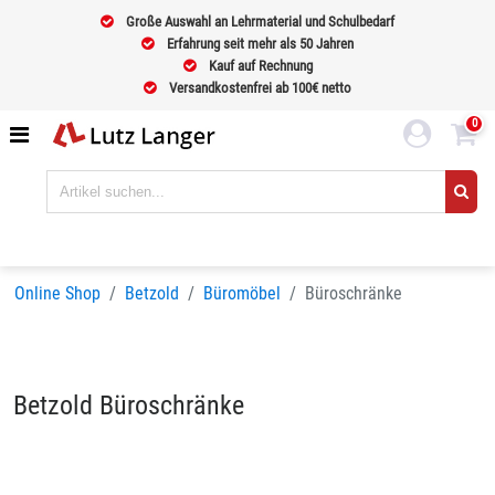
Große Auswahl an Lehrmaterial und Schulbedarf
Erfahrung seit mehr als 50 Jahren
Kauf auf Rechnung
Versandkostenfrei ab 100€ netto
0
Online Shop
Betzold
Büromöbel
Büroschränke
Betzold Büroschränke
Sortieren nach
BELIEBTHEIT
Seiten:
1