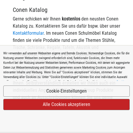
Conen Katalog
Gerne schicken wir Ihnen
kostenlos
den neusten Conen
Katalog zu. Kontaktieren Sie uns dafür bspw. über unser
Kontaktformular
. Im neuen Conen Schulmöbel Katalog
finden sie viele Produkte rund um die Themen Stühle,
Tische, Schränke, Regale, Tafeln, Akustik und
Wir verwenden auf unseren Webseiten eigene und fremde Cookies: Notwendige Cookies, die für die
Interaktivität. Wenn sie zu den verschiedenen Conen
Nutzung unserer Webseiten zwingend erforderlich sind, funktionale Cookies, die Ihnen mehr
Produkten beraten werden möchten, stehen wir Ihnen
Komfort bei der Nutzung unserer Webseiten bieten, Performance Cookies, mit denen wir aggregierte
Daten zur Webseitennutzung und Statistiken generieren sowie Marketing Cookies zum Anzeigen
selbstverständlich zur Seite. Gerne vereinbaren wir
relevanter Inhalte und Werbung. Wenn Sie auf "Cookies akzeptieren" klicken, stimmen Sie der
einen Telefontermin oder einen Termin vor Ort mit
Verwendung aller Cookies zu. Unter "Cookie-Einstellungen" können Sie eine individuelle Auswahl
treffen und erteilte Einwilligungen jederzeit für die Zukunft widerrufen. Siehe auch unsere
Cookie
Ihnen. Selbstverständlich erstellen wir Ihnen auch ein
Richtlinie
.
individuelles Angebot für alle Conen Group Produkte
Cookie-Einstellungen
und auch an Ausschreibungen können Sie uns gerne
beteiligen.
Alle Cookies akzeptieren