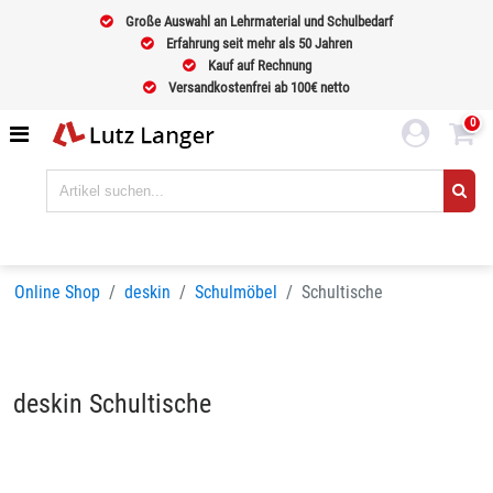
Große Auswahl an Lehrmaterial und Schulbedarf
Erfahrung seit mehr als 50 Jahren
Kauf auf Rechnung
Versandkostenfrei ab 100€ netto
0
Online Shop
deskin
Schulmöbel
Schultische
deskin Schultische
Sortieren nach
BELIEBTHEIT
Seiten:
1