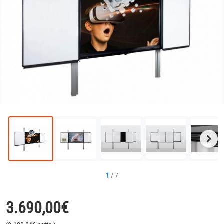
Näc
Bild
1
/
7
3.690,00
€