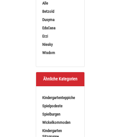
Alle
Sortieren nach
BE
Betzold
Dusyma
EduCasa
Erzi
Niesky
Wisdom
Dusyma Sp
Spiegelzelt groß Produ
Ähnliche Kategorien
ab
1
(990,
Kindergartenteppiche
Spielpodeste
Spielburgen
Wickelkommoden
Kindergarten
Sitzgruppe