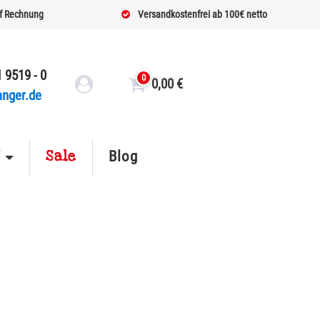
f Rechnung
Versandkostenfrei ab 100€ netto
 9519 - 0
0
0,00
€
anger.de
Sale
f
Blog