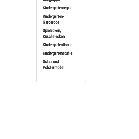
Kindergartenregale
Dusyma 
Kindergarten-
Spiegelecke Produkti
Garderobe
Spielecken,
ab
Kuschelecken
(570,
Kindergartentische
Kindergartenstühle
Sofas und
Polstermöbel
Dusyma 
Wandspiegel Produktin
ab
(301,