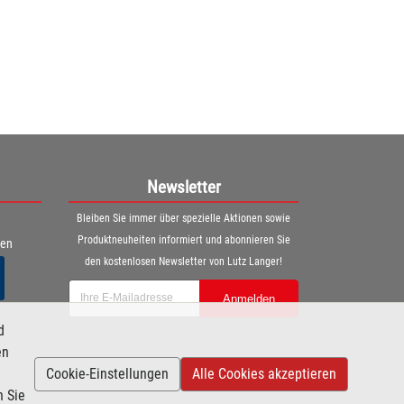
1
Newsletter
Bleiben Sie immer über spezielle Aktionen sowie
Produktneuheiten informiert und abonnieren Sie
ren
den kostenlosen Newsletter von Lutz Langer!
Anmelden
d
en
Cookie-Einstellungen
Alle Cookies akzeptieren
n Sie