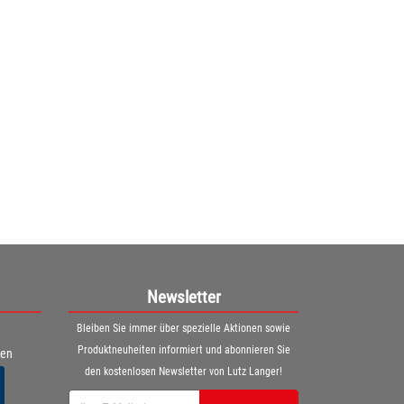
Dusyma Puppenhaus
Puppenhaus Produktinformationen: • robustes ...
ab
519,00€
(436,13€ netto)
1
2
Newsletter
Bleiben Sie immer über spezielle Aktionen sowie
Produktneuheiten informiert und abonnieren Sie
ren
den kostenlosen Newsletter von Lutz Langer!