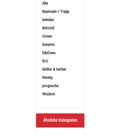
Alle
Sortieren nach
BE
Baumann + Trapp
beleduc
Betzold
Conen
Dusyma
EduCasa
Dusyma The
Erzi
Müller & Herber
Theater Kaufladen Prod
Niesky
ab
1
progescha
(1.612
Wisdom
Ähnliche Kategorien