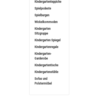
Kindergartenteppiche
Dusyma Sp
Spielpodeste
Supermar
Spielburgen
Spielwand Klax
Wickelkommoden
ab
1
Kindergarten
(948,
Sitzgruppe
Kindergarten Spiegel
Kindergartenregale
Kindergarten-
Garderobe
Kindergartentische
Kindergartenstühle
Sofas und
Dusyma S
Polstermöbel
Reg
Spielbögen Set Regenb
ab
(822,