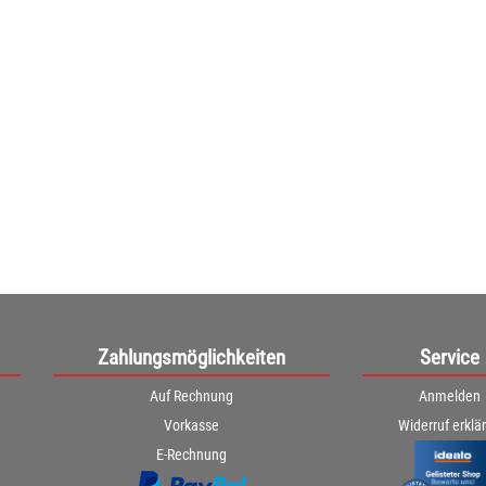
chelinsel grün
Förderband groß Produktinformationen: • Förderband
roduktinformationen: • ...
...
549,00€
ab
549,00€
34€ netto)
(461,34€ netto)
Zahlungsmöglichkeiten
Service
Auf Rechnung
Anmelden
Vorkasse
Widerruf erklä
E-Rechnung