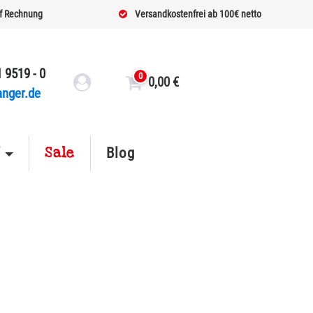
f Rechnung
Versandkostenfrei ab 100€ netto
 9519 - 0
0
0,00
€
anger.de
Sale
f
Blog