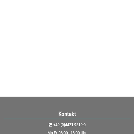
Betzold FLEXness Hocker
FLEXness Hocker Produktinformationen: • dynamisches ...
ab
126,90€
(106,64€ netto)
1
2
Kontakt
+49 (0)4421 9519-0
Mo-Fr, 08:00 - 18:00 Uhr