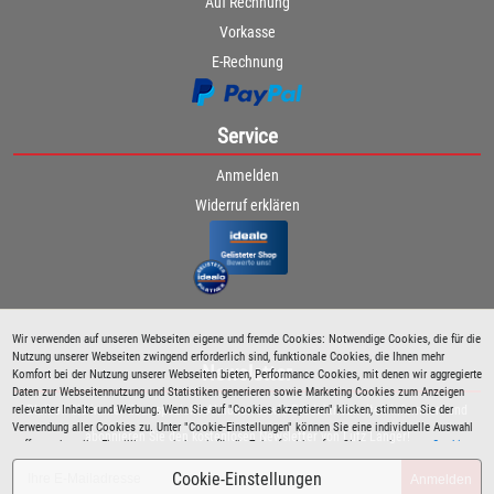
Auf Rechnung
Vorkasse
E-Rechnung
Service
Anmelden
Widerruf erklären
Wir verwenden auf unseren Webseiten eigene und fremde Cookies: Notwendige Cookies, die für die
Nutzung unserer Webseiten zwingend erforderlich sind, funktionale Cookies, die Ihnen mehr
Newsletter
Komfort bei der Nutzung unserer Webseiten bieten, Performance Cookies, mit denen wir aggregierte
Daten zur Webseitennutzung und Statistiken generieren sowie Marketing Cookies zum Anzeigen
relevanter Inhalte und Werbung. Wenn Sie auf "Cookies akzeptieren" klicken, stimmen Sie der
Bleiben Sie immer über spezielle Aktionen sowie Produktneuheiten informiert und
Verwendung aller Cookies zu. Unter "Cookie-Einstellungen" können Sie eine individuelle Auswahl
abonnieren Sie den kostenlosen Newsletter von Lutz Langer!
treffen und erteilte Einwilligungen jederzeit für die Zukunft widerrufen. Siehe auch unsere
Cookie
Richtlinie
.
Cookie-Einstellungen
Anmelden