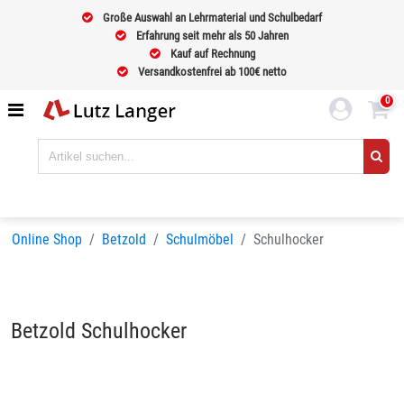
Große Auswahl an Lehrmaterial und Schulbedarf
Erfahrung seit mehr als 50 Jahren
Kauf auf Rechnung
Versandkostenfrei ab 100€ netto
0
Online Shop
Betzold
Schulmöbel
Schulhocker
Betzold Schulhocker
Sortieren nach
BELIEBTHEIT
Seiten:
1
2