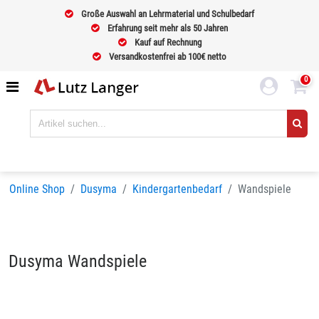
Große Auswahl an Lehrmaterial und Schulbedarf
Erfahrung seit mehr als 50 Jahren
Kauf auf Rechnung
Versandkostenfrei ab 100€ netto
0
Online Shop
Dusyma
Kindergartenbedarf
Wandspiele
Dusyma Wandspiele
Sortieren nach
BELIEBTHEIT
Seiten:
1
2