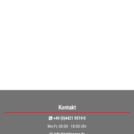
Dusyma Tastbeutel Regenbogen
Tastbeutel Regenbogen Produktinformationen: • bunte ...
ab
169,90€
(142,77€ netto)
1
2
Kontakt
+49 (0)4421 9519-0
Mo-Fr, 08:00 - 18:00 Uhr