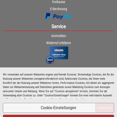
Vorkasse
E-Rechnung
Service
Anmelden
Widerruf erklären
Wir verwenden auf unseren Webseiten eigene und fremde Cookies: Notwendige Cookies, die für die
Nutzung unserer Webseiten zwingend erforderlich sind, funktionale Cookies, die Ihnen mehr
Newsletter
Komfort bei der Nutzung unserer Webseiten bieten, Performance Cookies, mit denen wir aggregierte
Daten zur Webseitennutzung und Statistiken generieren sowie Marketing Cookies zum Anzeigen
relevanter Inhalte und Werbung. Wenn Sie auf "Cookies akzeptieren" klicken, stimmen Sie der
Bleiben Sie immer über spezielle Aktionen sowie Produktneuheiten informiert und
Verwendung aller Cookies zu. Unter "Cookie-Einstellungen" können Sie eine individuelle Auswahl
abonnieren Sie den kostenlosen Newsletter von Lutz Langer!
treffen und erteilte Einwilligungen jederzeit für die Zukunft widerrufen. Siehe auch unsere
Cookie
Richtlinie
.
Cookie-Einstellungen
Anmelden